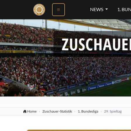
NEWS
1. BU
ZUSCHAUE
Home
Zuschauer-Statistik
1. Bundesliga
29. Spieltag