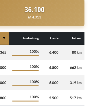
36.100
Ø 4.011
▼
Auslastung
Gäste
Distanz
100%
.365
6.400
80
km
100%
.000
6.500
662
km
100%
.000
6.000
319
km
100%
.800
5.500
517
km