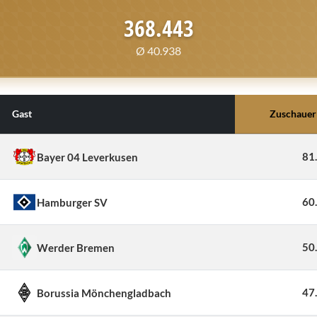
368.443
Ø 40.938
Gast
Zuschauer
81
Bayer 04 Leverkusen
60
Hamburger SV
50
Werder Bremen
47
Borussia Mönchengladbach