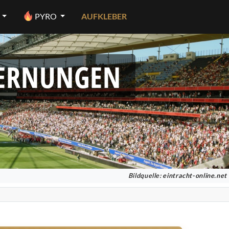
PYRO
AUFKLEBER
FERNUNGEN
Bildquelle:
eintracht-online.net