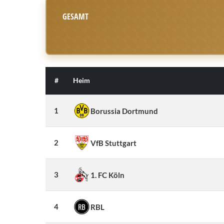
GESAMT
#
Heim
1
Borussia Dortmund
2
VfB Stuttgart
3
1. FC Köln
4
RBL