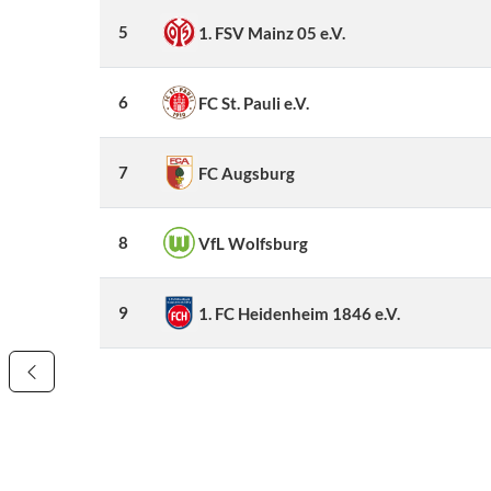
5
1. FSV Mainz 05 e.V.
6
FC St. Pauli e.V.
7
FC Augsburg
8
VfL Wolfsburg
9
1. FC Heidenheim 1846 e.V.