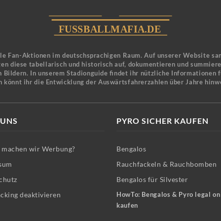
ele Fan-Aktionen im deutschsprachigen Raum. Auf unserer Website sa
en diese tabellarisch und historisch auf, dokumentieren und summier
 Bildern. In unserem Stadionguide findet ihr nützliche Informationen 
n könnt ihr die Entwicklung der Auswärtsfahrerzahlen über Jahre hinw
 UNS
PYRO SICHER KAUFEN
machen wir Werbung?
Bengalos
sum
Rauchfackeln & Rauchbomben
chutz
Bengalos für Silvester
cking deaktivieren
HowTo: Bengalos & Pyro legal on
kaufen