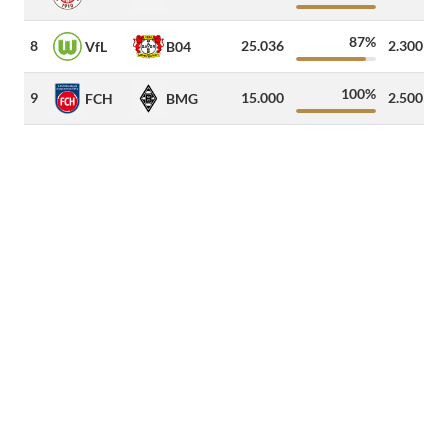
87%
8
25.036
2.300
3
VfL
B04
100%
9
15.000
2.500
5
FCH
BMG