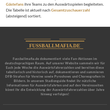
Gästefans
ihre Teams zu den Auswärtsspielen begleiteten.
Die Tabelle ist aktuell nach
Gesamtzuschauerzahl
(absteigend) sortiert.
Fussballmafia.de dokumentiert viele Fan-Aktionen im
deutschsprachigen Raum. Auf unserer Website sammeln wir für
Euch jede Woche die Auswärtsfahrerzahlen und bereiten diese
tabellarisch und historisch auf, dokumentieren und summieren
DFB-Strafen für Vereine sowie Pyroshows und Choreografien in
Bildern. In unserem Stadionguide findet ihr nützliche
Informationen für Auswärtsfahrten und auf den Vereinsseiten
könnt ihr die Entwicklung der Auswärtsfahrerzahlen über Jahre
hinweg verfolgen!