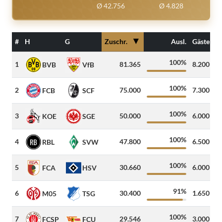
Ø 42.756
Ø 4.828
▼
#
H
G
Zuschr.
Ausl.
Gäste
100%
1
81.365
8.200
4
BVB
VfB
100%
2
75.000
7.300
4
FCB
SCF
100%
3
50.000
6.000
1
KOE
SGE
100%
4
47.800
6.500
3
RBL
SVW
100%
5
30.660
6.000
7
FCA
HSV
91%
6
30.400
1.650
1
M05
TSG
100%
7
29.546
3.000
3
FCSP
FCU