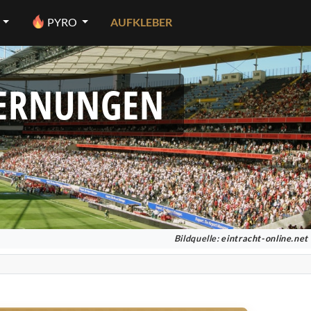
PYRO
AUFKLEBER
FERNUNGEN
Bildquelle:
eintracht-online.net