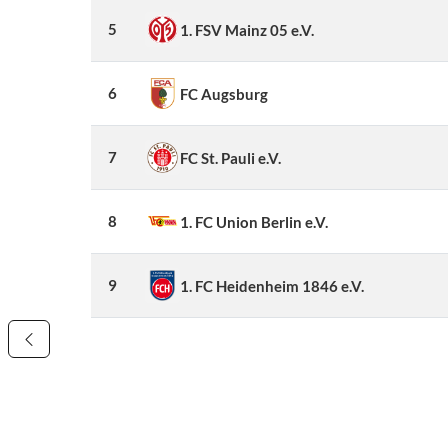
5
1. FSV Mainz 05 e.V.
6
FC Augsburg
7
FC St. Pauli e.V.
8
1. FC Union Berlin e.V.
9
1. FC Heidenheim 1846 e.V.