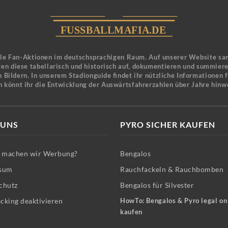
ele Fan-Aktionen im deutschsprachigen Raum. Auf unserer Website sa
en diese tabellarisch und historisch auf, dokumentieren und summier
 Bildern. In unserem Stadionguide findet ihr nützliche Informationen 
n könnt ihr die Entwicklung der Auswärtsfahrerzahlen über Jahre hinw
 UNS
PYRO SICHER KAUFEN
machen wir Werbung?
Bengalos
sum
Rauchfackeln & Rauchbomben
chutz
Bengalos für Silvester
cking deaktivieren
HowTo: Bengalos & Pyro legal on
kaufen