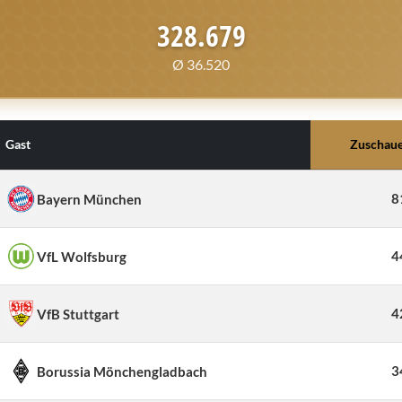
328.679
Ø 36.520
Gast
Zuschau
8
Bayern München
4
VfL Wolfsburg
4
VfB Stuttgart
3
Borussia Mönchengladbach