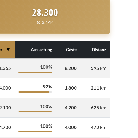
28.300
Ø 3.144
▼
er
Auslastung
Gäste
Distanz
100%
1.365
8.200
595
km
92%
4.000
1.800
211
km
100%
2.100
4.200
625
km
100%
4.700
4.000
472
km