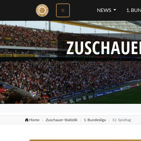
NEWS
1. BU
ZUSCHAUE
Home
Zuschauer-Statistik
1. Bundesliga
12. Spieltag