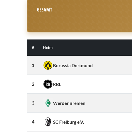
GESAMT
#
Heim
1
Borussia Dortmund
2
RBL
3
Werder Bremen
4
SC Freiburg e.V.