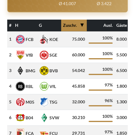
Ø 41.007
Ø 3.422
▼
#
H
G
Zuschr.
Ausl.
Gäste
100%
1
75.000
8.000
5
FCB
KOE
100%
2
60.000
5.500
1
VfB
SGE
100%
3
54.042
6.500
1
BMG
BVB
97%
4
45.858
1.800
2
RBL
VfL
96%
5
32.000
1.300
1
M05
TSG
100%
6
30.210
3.000
3
B04
SVW
97%
7
29.731
1.850
5
FCA
FCU