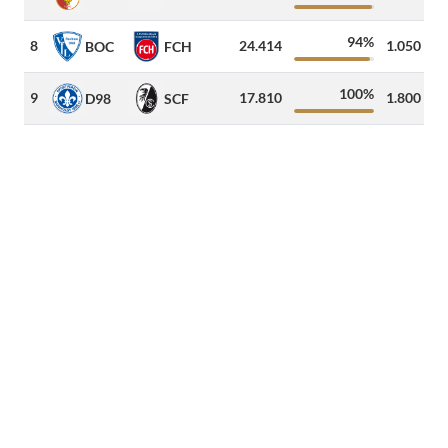
94%
8
24.414
1.050
4
BOC
FCH
100%
9
17.810
1.800
2
D98
SCF