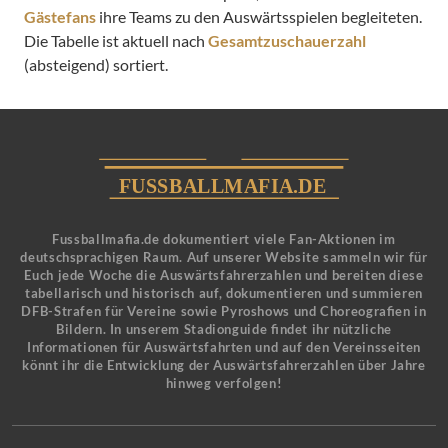
Gästefans
ihre Teams zu den Auswärtsspielen begleiteten.
Die Tabelle ist aktuell nach
Gesamtzuschauerzahl
(absteigend) sortiert.
Fussballmafia.de dokumentiert viele Fan-Aktionen im
deutschsprachigen Raum. Auf unserer Website sammeln wir für
Euch jede Woche die Auswärtsfahrerzahlen und bereiten diese
tabellarisch und historisch auf, dokumentieren und summieren
DFB-Strafen für Vereine sowie Pyroshows und Choreografien in
Bildern. In unserem Stadionguide findet ihr nützliche
Informationen für Auswärtsfahrten und auf den Vereinsseiten
könnt ihr die Entwicklung der Auswärtsfahrerzahlen über Jahre
hinweg verfolgen!