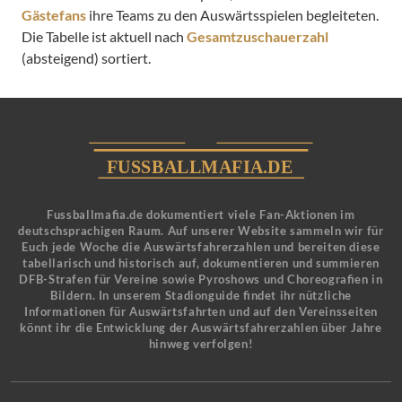
Gästefans
ihre Teams zu den Auswärtsspielen begleiteten.
Die Tabelle ist aktuell nach
Gesamtzuschauerzahl
(absteigend) sortiert.
Fussballmafia.de dokumentiert viele Fan-Aktionen im
deutschsprachigen Raum. Auf unserer Website sammeln wir für
Euch jede Woche die Auswärtsfahrerzahlen und bereiten diese
tabellarisch und historisch auf, dokumentieren und summieren
DFB-Strafen für Vereine sowie Pyroshows und Choreografien in
Bildern. In unserem Stadionguide findet ihr nützliche
Informationen für Auswärtsfahrten und auf den Vereinsseiten
könnt ihr die Entwicklung der Auswärtsfahrerzahlen über Jahre
hinweg verfolgen!