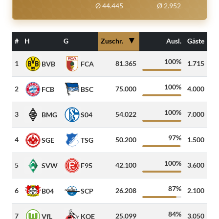
Ø 44.445
Ø 2.952
▼
#
H
G
Zuschr.
Ausl.
Gäste
100%
1
81.365
1.715
57
BVB
FCA
100%
2
75.000
4.000
56
FCB
BSC
100%
3
54.022
7.000
9
BMG
S04
97%
4
50.200
1.500
11
SGE
TSG
100%
5
42.100
3.600
29
SVW
F95
87%
6
26.208
2.100
17
B04
SCP
84%
7
25.099
3.050
38
VfL
KOE