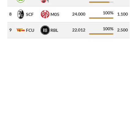
100%
8
24.000
1.100
27
SCF
M05
100%
9
22.012
2.500
19
FCU
RBL