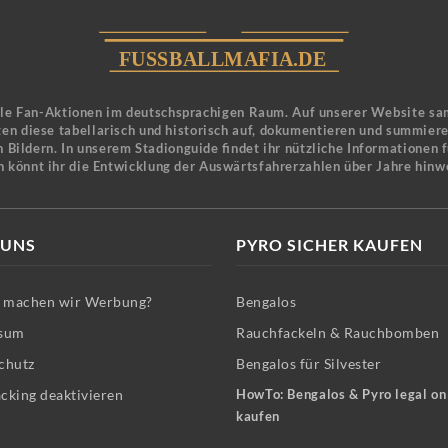
ele Fan-Aktionen im deutschsprachigen Raum. Auf unserer Website sa
en diese tabellarisch und historisch auf, dokumentieren und summier
 Bildern. In unserem Stadionguide findet ihr nützliche Informationen 
n könnt ihr die Entwicklung der Auswärtsfahrerzahlen über Jahre hinw
 UNS
PYRO SICHER KAUFEN
machen wir Werbung?
Bengalos
sum
Rauchfackeln & Rauchbomben
chutz
Bengalos für Silvester
cking deaktivieren
HowTo: Bengalos & Pyro legal on
kaufen