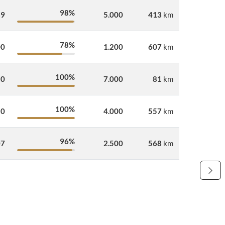
98%
39
5.000
413
km
78%
00
1.200
607
km
100%
10
7.000
81
km
100%
50
4.000
557
km
96%
07
2.500
568
km