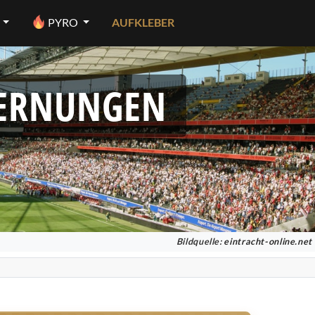
PYRO
AUFKLEBER
FERNUNGEN
Bildquelle:
eintracht-online.net