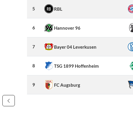
5
RBL
6
Hannover 96
7
Bayer 04 Leverkusen
8
TSG 1899 Hoffenheim
9
FC Augsburg