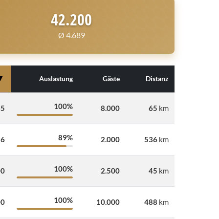
42.200
Ø 4.689
▼
Auslastung
Gäste
Distanz
100%
65
8.000
65
km
89%
86
2.000
536
km
100%
00
2.500
45
km
100%
00
10.000
488
km