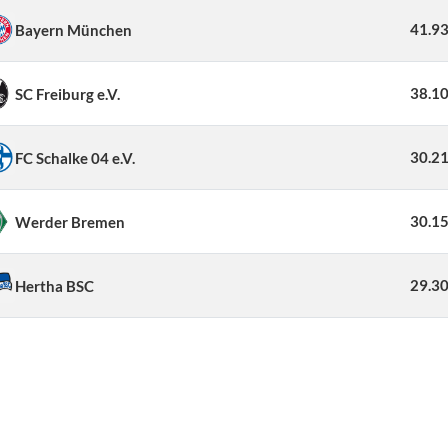
41.9
Bayern München
38.1
SC Freiburg e.V.
30.2
FC Schalke 04 e.V.
30.1
Werder Bremen
29.3
Hertha BSC