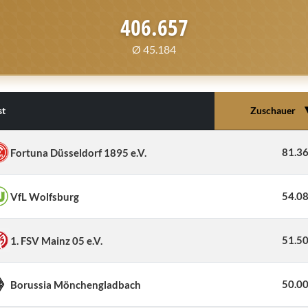
406.657
Ø 45.184
st
Zuschauer
81.3
Fortuna Düsseldorf 1895 e.V.
54.0
VfL Wolfsburg
51.5
1. FSV Mainz 05 e.V.
50.0
Borussia Mönchengladbach