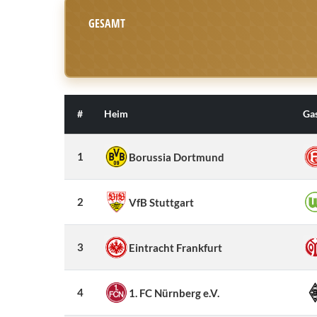
GESAMT
#
Heim
Ga
1
Borussia Dortmund
2
VfB Stuttgart
3
Eintracht Frankfurt
4
1. FC Nürnberg e.V.