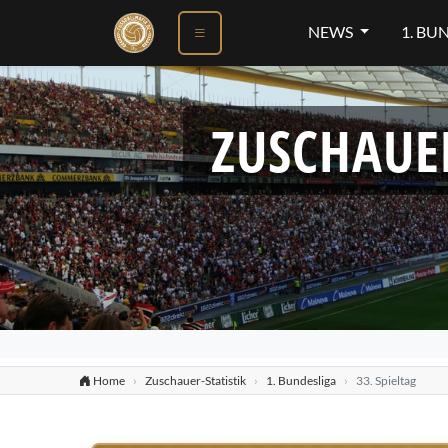
NEWS
1. BU
ZUSCHAUE
Home
Zuschauer-Statistik
1. Bundesliga
33. Spieltag