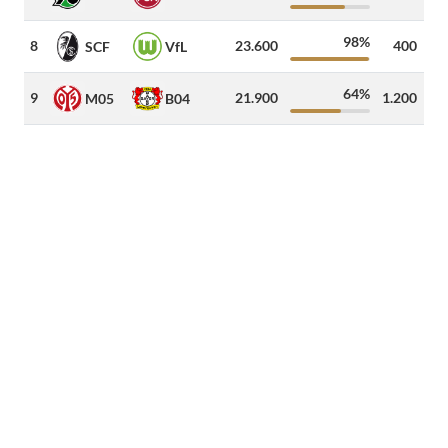
98%
8
23.600
400
62
SCF
VfL
64%
9
21.900
1.200
19
M05
B04