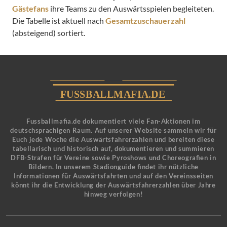
Gästefans
ihre Teams zu den Auswärtsspielen begleiteten.
Die Tabelle ist aktuell nach
Gesamtzuschauerzahl
(absteigend) sortiert.
Fussballmafia.de dokumentiert viele Fan-Aktionen im
deutschsprachigen Raum. Auf unserer Website sammeln wir für
Euch jede Woche die Auswärtsfahrerzahlen und bereiten diese
tabellarisch und historisch auf, dokumentieren und summieren
DFB-Strafen für Vereine sowie Pyroshows und Choreografien in
Bildern. In unserem Stadionguide findet ihr nützliche
Informationen für Auswärtsfahrten und auf den Vereinsseiten
könnt ihr die Entwicklung der Auswärtsfahrerzahlen über Jahre
hinweg verfolgen!