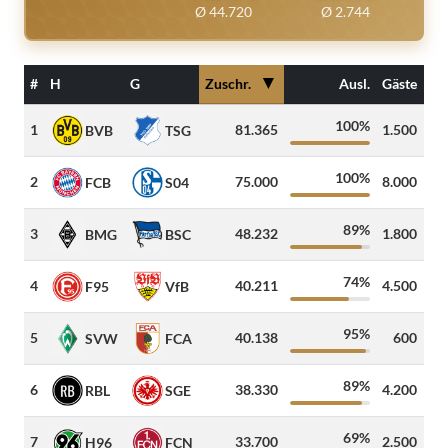
Ø 44.720
Ø 2.744
▼
#
H
G
Zuschr.
Ausl.
Gäste
100%
1
81.365
1.500
33
BVB
TSG
100%
2
75.000
8.000
63
FCB
S04
89%
3
48.232
1.800
58
BMG
BSC
74%
4
40.211
4.500
42
F95
VfB
95%
5
40.138
600
71
SVW
FCA
89%
6
38.330
4.200
39
RBL
SGE
69%
7
33.700
2.500
48
H96
FCN