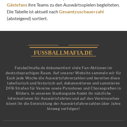
Gästefans
ihre Teams zu den Auswärtsspielen begleiteten.
Die Tabelle ist aktuell nach
Gesamtzuschauerzahl
(absteigend) sortiert.
Fussballmafia.de dokumentiert viele Fan-Aktionen im
deutschsprachigen Raum. Auf unserer Website sammeln wir für
Euch jede Woche die Auswärtsfahrerzahlen und bereiten diese
tabellarisch und historisch auf, dokumentieren und summieren
DFB-Strafen für Vereine sowie Pyroshows und Choreografien in
Bildern. In unserem Stadionguide findet ihr nützliche
Informationen für Auswärtsfahrten und auf den Vereinsseiten
könnt ihr die Entwicklung der Auswärtsfahrerzahlen über Jahre
hinweg verfolgen!