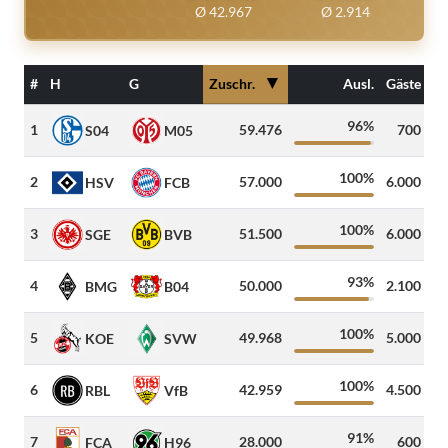
Ø 42.967
Ø 2.914
▼
#
H
G
Zuschr.
Ausl.
Gäste
96%
1
59.476
700
2
S04
M05
100%
2
57.000
6.000
7
HSV
FCB
100%
3
51.500
6.000
2
SGE
BVB
93%
4
50.000
2.100
BMG
B04
100%
5
49.968
5.000
3
KOE
SVW
100%
6
42.959
4.500
4
RBL
VfB
91%
7
28.000
600
6
FCA
H96