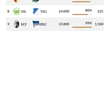
80%
8
24.000
225
4
VfL
TSG
99%
9
23.800
1.100
7
SCF
BSC