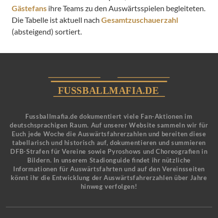
Gästefans
ihre Teams zu den Auswärtsspielen begleiteten.
Die Tabelle ist aktuell nach
Gesamtzuschauerzahl
(absteigend) sortiert.
Fussballmafia.de dokumentiert viele Fan-Aktionen im
deutschsprachigen Raum. Auf unserer Website sammeln wir für
Euch jede Woche die Auswärtsfahrerzahlen und bereiten diese
tabellarisch und historisch auf, dokumentieren und summieren
DFB-Strafen für Vereine sowie Pyroshows und Choreografien in
Bildern. In unserem Stadionguide findet ihr nützliche
Informationen für Auswärtsfahrten und auf den Vereinsseiten
könnt ihr die Entwicklung der Auswärtsfahrerzahlen über Jahre
hinweg verfolgen!