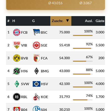
Ø 43.016
Ø 3.067
▼
#
H
G
Zuschr.
Ausl.
Gäste
100%
1
75.000
3.000
5
FCB
BSC
92%
2
55.418
5.500
1
VfB
SGE
67%
3
54.300
200
5
BVB
FCA
88%
4
43.000
5.000
3
H96
BMG
100%
5
42.100
4.000
1
SVW
HSV
74%
6
31.793
1.700
5
RBL
KOE
100%
7
30.210
5.000
B04
S04