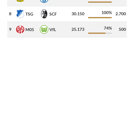
100%
8
30.150
2.700
1
TSG
SCF
74%
9
25.173
500
4
M05
VfL