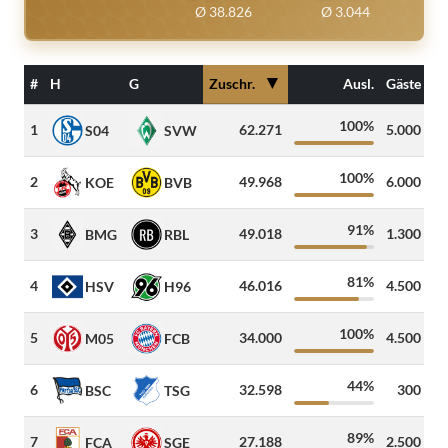
Ø 38.826
Ø 3.044
▼
#
H
G
Zuschr.
Ausl.
Gäste
100%
1
62.271
5.000
2
S04
SVW
100%
2
49.968
6.000
KOE
BVB
91%
3
49.018
1.300
5
BMG
RBL
81%
4
46.016
4.500
1
HSV
H96
100%
5
34.000
4.500
4
M05
FCB
44%
6
32.598
300
6
BSC
TSG
89%
7
27.188
2.500
3
FCA
SGE