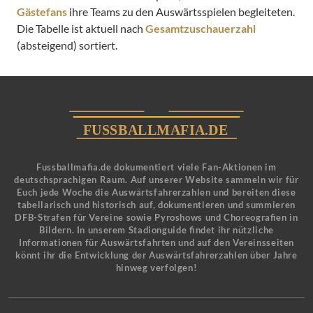
Gästefans
ihre Teams zu den Auswärtsspielen begleiteten.
Die Tabelle ist aktuell nach
Gesamtzuschauerzahl
(absteigend) sortiert.
Fussballmafia.de dokumentiert viele Fan-Aktionen im
deutschsprachigen Raum. Auf unserer Website sammeln wir für
Euch jede Woche die Auswärtsfahrerzahlen und bereiten diese
tabellarisch und historisch auf, dokumentieren und summieren
DFB-Strafen für Vereine sowie Pyroshows und Choreografien in
Bildern. In unserem Stadionguide findet ihr nützliche
Informationen für Auswärtsfahrten und auf den Vereinsseiten
könnt ihr die Entwicklung der Auswärtsfahrerzahlen über Jahre
hinweg verfolgen!