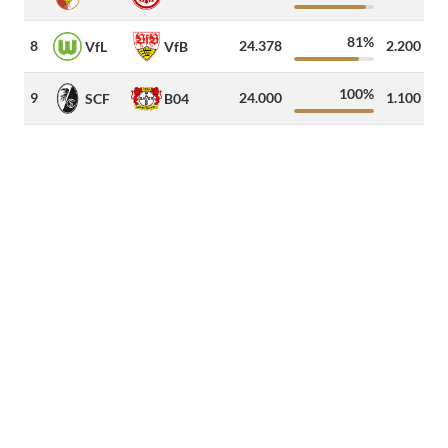
81%
8
24.378
2.200
5
VfL
VfB
100%
9
24.000
1.100
4
SCF
B04