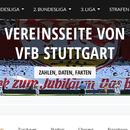
NDESLIGA
2. BUNDESLIGA
3. LIGA
STRAFEN
VEREINSSEITE VON
VFB STUTTGART
ZAHLEN, DATEN, FAKTEN
ts
Zuschauer
Stadion
Choreos
Pyroshows