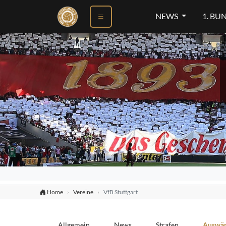
NEWS
1. BU
Home
Vereine
VfB Stuttgart
Allgemein
News
Strafen
Auswär