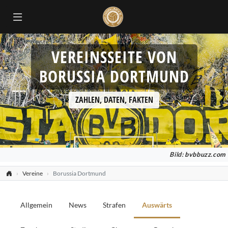
VEREINSSEITE VON
BORUSSIA DORTMUND
ZAHLEN, DATEN, FAKTEN
Bild:
bvbbuzz.com
Vereine
Borussia Dortmund
Allgemein
News
Strafen
Auswärts