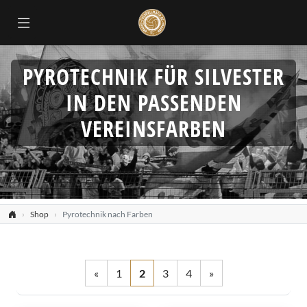
PYROTECHNIK FÜR SILVESTER
IN DEN PASSENDEN
VEREINSFARBEN
Shop
Pyrotechnik nach Farben
«
1
2
3
4
»