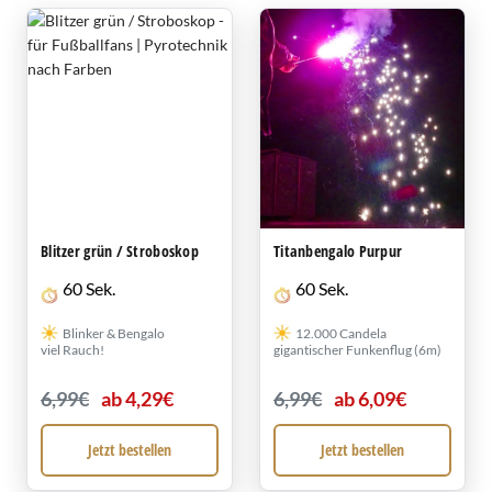
Blitzer grün / Stroboskop
Titanbengalo Purpur
60 Sek.
60 Sek.
Blinker & Bengalo
12.000 Candela
viel Rauch!
gigantischer Funkenflug (6m)
6,99€
ab 4,29€
6,99€
ab 6,09€
Jetzt bestellen
Jetzt bestellen