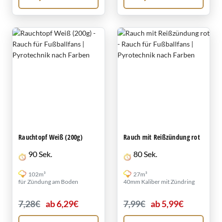
Rauchtopf Weiß (200g)
Rauch mit Reißzündung rot
90 Sek.
80 Sek.
102m³
27m³
für Zündung am Boden
40mm Kaliber mit Zündring
7,28€
ab 6,29€
7,99€
ab 5,99€