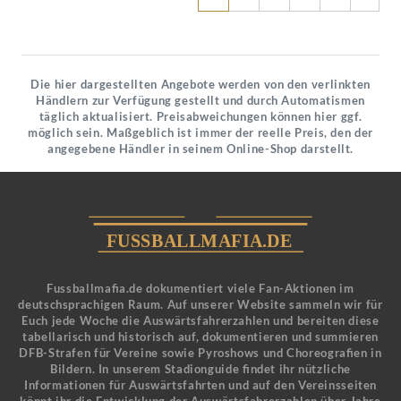
Die hier dargestellten Angebote werden von den verlinkten
Händlern zur Verfügung gestellt und durch Automatismen
täglich aktualisiert. Preisabweichungen können hier ggf.
möglich sein. Maßgeblich ist immer der reelle Preis, den der
angegebene Händler in seinem Online-Shop darstellt.
Fussballmafia.de dokumentiert viele Fan-Aktionen im
deutschsprachigen Raum. Auf unserer Website sammeln wir für
Euch jede Woche die Auswärtsfahrerzahlen und bereiten diese
tabellarisch und historisch auf, dokumentieren und summieren
DFB-Strafen für Vereine sowie Pyroshows und Choreografien in
Bildern. In unserem Stadionguide findet ihr nützliche
Informationen für Auswärtsfahrten und auf den Vereinsseiten