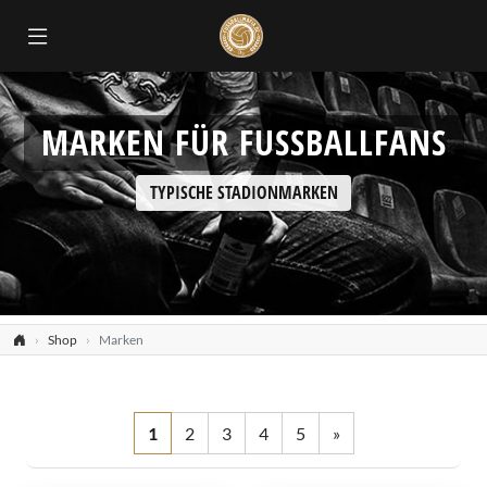
MARKEN FÜR FUSSBALLFANS
TYPISCHE STADIONMARKEN
Shop
Marken
1
2
3
4
5
»