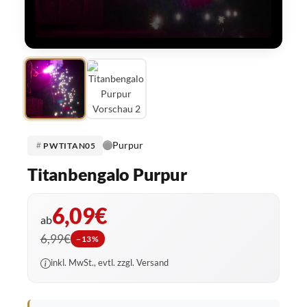
Purpur
PWTITAN05
Titanbengalo Purpur
6,09€
ab
6,99€
−13%
inkl. MwSt., evtl. zzgl. Versand