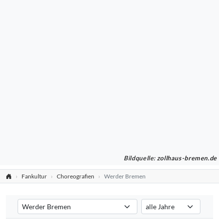
Bildquelle:
zollhaus-bremen.de
Fankultur
Choreografien
Werder Bremen
Verein auswählen
Saison auswählen
Filtert die Choreografien nach dem ausgewählten Verein. Standard:
Filtert die Choreografien