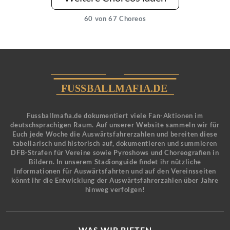
60
von 67 Choreos
Fussballmafia.de dokumentiert viele Fan-Aktionen im
deutschsprachigen Raum. Auf unserer Website sammeln wir für
Euch jede Woche die Auswärtsfahrerzahlen und bereiten diese
tabellarisch und historisch auf, dokumentieren und summieren
DFB-Strafen für Vereine sowie Pyroshows und Choreografien in
Bildern. In unserem Stadionguide findet ihr nützliche
Informationen für Auswärtsfahrten und auf den Vereinsseiten
könnt ihr die Entwicklung der Auswärtsfahrerzahlen über Jahre
hinweg verfolgen!
WAS WIR BIETEN