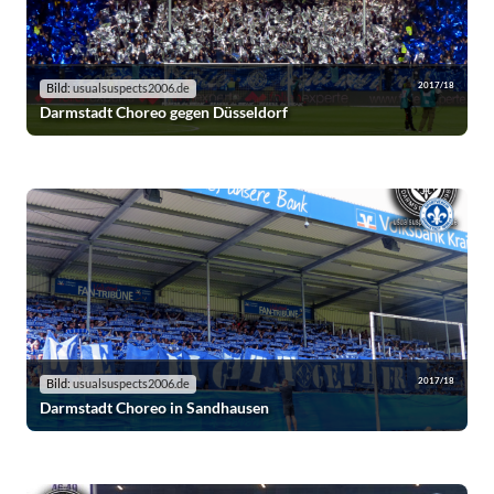
2017/18
Bild:
usualsuspects2006.de
Darmstadt Choreo gegen Düsseldorf
2017/18
Bild:
usualsuspects2006.de
Darmstadt Choreo in Sandhausen