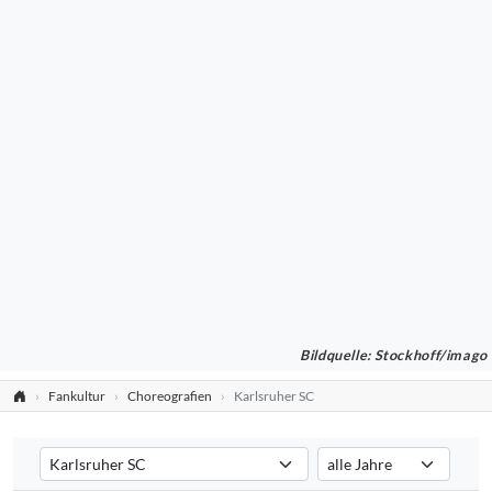
Bildquelle: Stockhoff/imago
Fankultur
Choreografien
Karlsruher SC
Verein auswählen
Saison auswählen
Filtert die Choreografien nach dem ausgewählten Verein. Standard:
Filtert die Choreografien