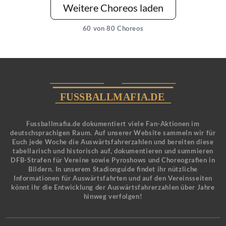
Weitere Choreos laden
60
von 80 Choreos
Fussballmafia.de dokumentiert viele Fan-Aktionen im
deutschsprachigen Raum. Auf unserer Website sammeln wir für
Euch jede Woche die Auswärtsfahrerzahlen und bereiten diese
tabellarisch und historisch auf, dokumentieren und summieren
DFB-Strafen für Vereine sowie Pyroshows und Choreografien in
Bildern. In unserem Stadionguide findet ihr nützliche
Informationen für Auswärtsfahrten und auf den Vereinsseiten
könnt ihr die Entwicklung der Auswärtsfahrerzahlen über Jahre
hinweg verfolgen!