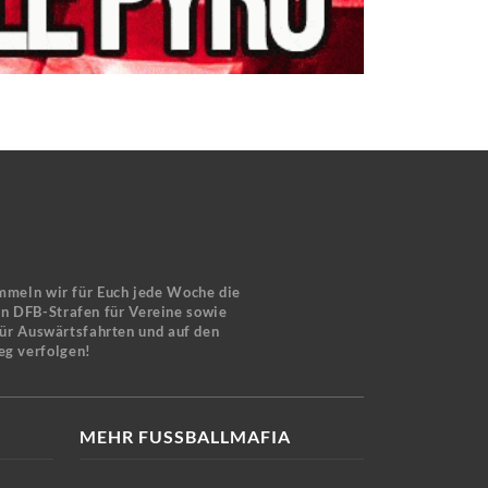
mmeln wir für Euch jede Woche die
en DFB-Strafen für Vereine sowie
für Auswärtsfahrten und auf den
eg verfolgen!
MEHR FUSSBALLMAFIA