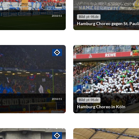
2010/11
Bild:
pt-98.de
Hamburg Choreo gegen St. Paul
2010/11
Bild:
pt-98.de
Hamburg Choreo in Köln