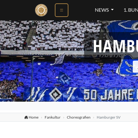
NEWS
1. BU
HAMBU
Home
Fankultur
Choreografien
Hamburger SV