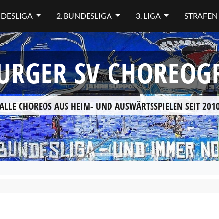
NDESLIGA
2. BUNDESLIGA
3. LIGA
STRAFEN
RGER SV CHOREOG
ALLE CHOREOS AUS HEIM- UND AUSWÄRTSSPIELEN SEIT 201