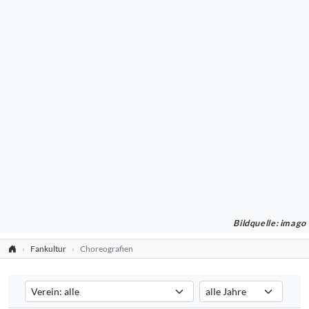
Bildquelle: imago
Fankultur
Choreografien
Verein auswählen
Saison auswählen
Filtert die Choreografien nach dem ausgewählten Verein. Standard:
Filtert die Choreografien