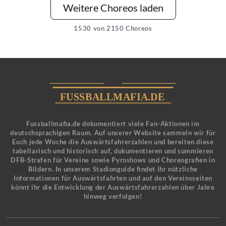
Weitere Choreos laden
1530
von 2150 Choreos
Fussballmafia.de dokumentiert viele Fan-Aktionen im
deutschsprachigen Raum. Auf unserer Website sammeln wir für
Euch jede Woche die Auswärtsfahrerzahlen und bereiten diese
tabellarisch und historisch auf, dokumentieren und summieren
DFB-Strafen für Vereine sowie Pyroshows und Choreografien in
Bildern. In unserem Stadionguide findet ihr nützliche
Informationen für Auswärtsfahrten und auf den Vereinsseiten
könnt ihr die Entwicklung der Auswärtsfahrerzahlen über Jahre
hinweg verfolgen!