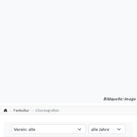
Bildquelle: imago
Fankultur
Choreografien
Verein auswählen
Saison auswählen
Filtert die Choreografien nach dem ausgewählten Verein. Standard:
Filtert die Choreografien