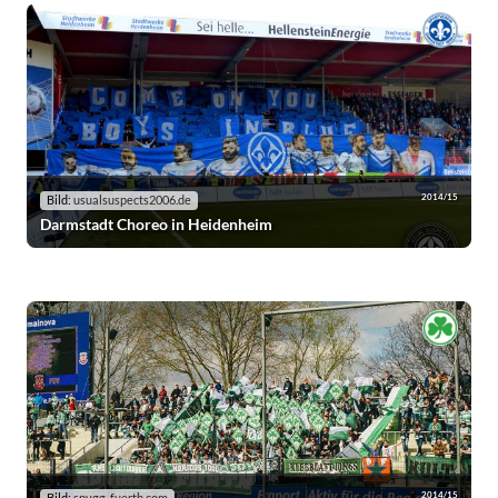
2014/15
Bild:
usualsuspects2006.de
Darmstadt Choreo in Heidenheim
2014/15