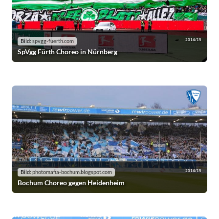
2014/15
Bild:
spvgg-fuerth.com
SpVgg Fürth Choreo in Nürnberg
2014/15
Bild:
photomafia-bochum.blogspot.com
Bochum Choreo gegen Heidenheim