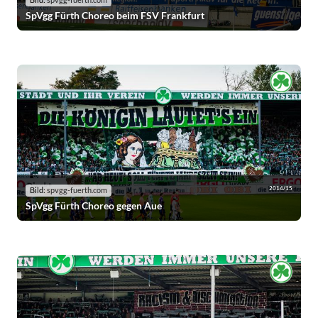
Bild:
spvgg-fuerth.com
SpVgg Fürth Choreo beim FSV Frankfurt
2014/15
Bild:
spvgg-fuerth.com
SpVgg Fürth Choreo gegen Aue