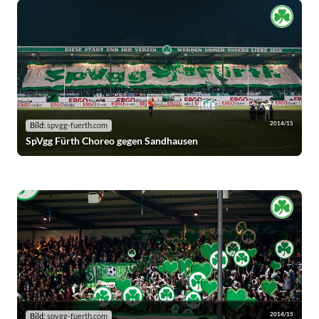
2014/15
Bild:
spvgg-fuerth.com
SpVgg Fürth Choreo gegen Sandhausen
2014/15
Bild:
spvgg-fuerth.com