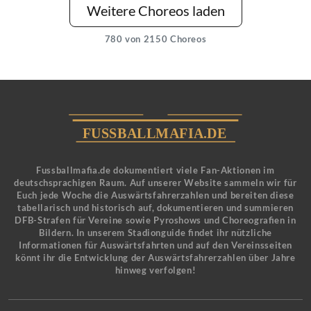
Weitere Choreos laden
780
von 2150 Choreos
Fussballmafia.de dokumentiert viele Fan-Aktionen im
deutschsprachigen Raum. Auf unserer Website sammeln wir für
Euch jede Woche die Auswärtsfahrerzahlen und bereiten diese
tabellarisch und historisch auf, dokumentieren und summieren
DFB-Strafen für Vereine sowie Pyroshows und Choreografien in
Bildern. In unserem Stadionguide findet ihr nützliche
Informationen für Auswärtsfahrten und auf den Vereinsseiten
könnt ihr die Entwicklung der Auswärtsfahrerzahlen über Jahre
hinweg verfolgen!