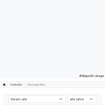
Bildquelle: imago
Fankultur
Choreografien
Verein auswählen
Saison auswählen
Filtert die Choreografien nach dem ausgewählten Verein. Standard:
Filtert die Choreografien