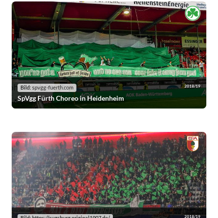
2018/19
Bild:
spvgg-fuerth.com
SpVgg Fürth Choreo in Heidenheim
2018/19