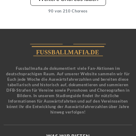
90
von 210 Choreos
Fussballmafia.de dokumentiert viele Fan-Aktionen im
deutschsprachigen Raum. Auf unserer Website sammeln wir für
Euch jede Woche die Auswärtsfahrerzahlen und bereiten diese
tabellarisch und historisch auf, dokumentieren und summieren
DFB-Strafen für Vereine sowie Pyroshows und Choreografien in
Bildern. In unserem Stadionguide findet ihr nützliche
Informationen für Auswärtsfahrten und auf den Vereinsseiten
könnt ihr die Entwicklung der Auswärtsfahrerzahlen über Jahre
hinweg verfolgen!
WAS WIR BIETEN