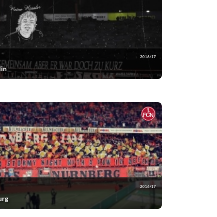
2016/17
lin
2016/17
urg