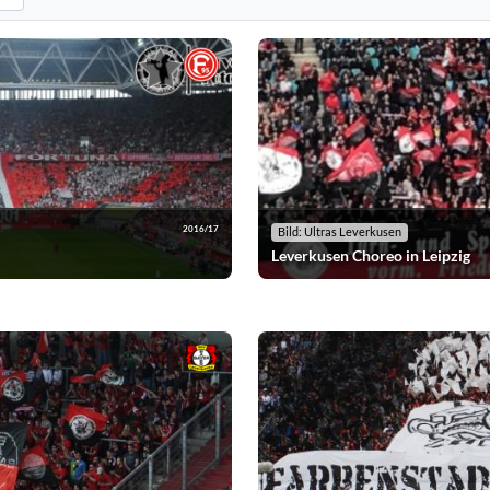
n. Standard: alle Vereine anzeigen.
eografien nach der ausgewählten Saison. Standard: alle Saisons anzeigen.
2016/17
Bild: Ultras Leverkusen
Leverkusen Choreo in Leipzig