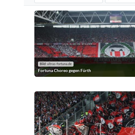
Filtert die Choreografien nach dem ausgewählten Verei
Filtert die Chor
Bild:
ultras-fortuna.de
Fortuna Choreo gegen Fürth