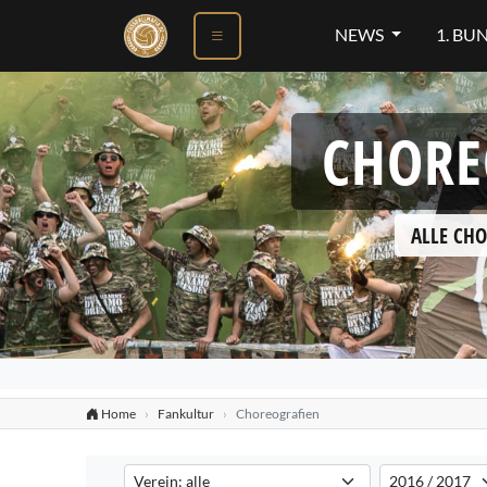
NEWS
1. BU
CHORE
ALLE CHO
Home
Fankultur
Choreografien
Verein auswählen
Saison auswähl