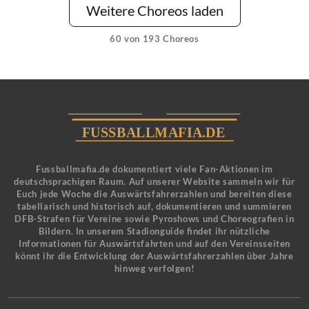
Weitere Choreos laden
60
von 193 Choreos
Fussballmafia.de dokumentiert viele Fan-Aktionen im
deutschsprachigen Raum. Auf unserer Website sammeln wir für
Euch jede Woche die Auswärtsfahrerzahlen und bereiten diese
tabellarisch und historisch auf, dokumentieren und summieren
DFB-Strafen für Vereine sowie Pyroshows und Choreografien in
Bildern. In unserem Stadionguide findet ihr nützliche
Informationen für Auswärtsfahrten und auf den Vereinsseiten
könnt ihr die Entwicklung der Auswärtsfahrerzahlen über Jahre
hinweg verfolgen!