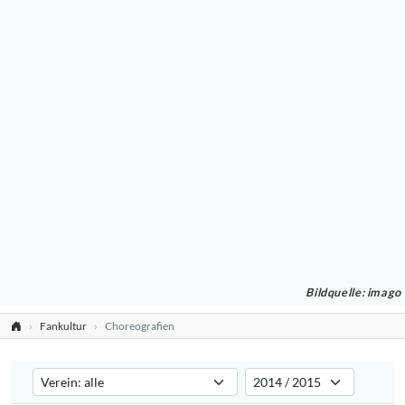
Bildquelle: imago
Fankultur
Choreografien
Verein auswählen
Saison auswählen
Filtert die Choreografien nach dem ausgewählten Verein. Standard:
Filtert die Choreografien na