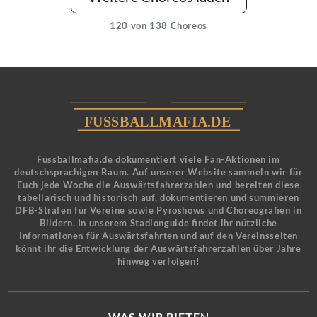
120
von 138 Choreos
Fussballmafia.de dokumentiert viele Fan-Aktionen im
deutschsprachigen Raum. Auf unserer Website sammeln wir für
Euch jede Woche die Auswärtsfahrerzahlen und bereiten diese
tabellarisch und historisch auf, dokumentieren und summieren
DFB-Strafen für Vereine sowie Pyroshows und Choreografien in
Bildern. In unserem Stadionguide findet ihr nützliche
Informationen für Auswärtsfahrten und auf den Vereinsseiten
könnt ihr die Entwicklung der Auswärtsfahrerzahlen über Jahre
hinweg verfolgen!
WAS WIR BIETEN