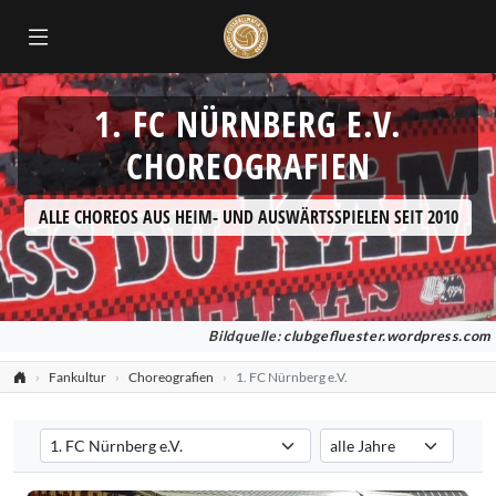
1. FC NÜRNBERG E.V.
CHOREOGRAFIEN
ALLE CHOREOS AUS HEIM- UND AUSWÄRTSSPIELEN SEIT 2010
Bildquelle:
clubgefluester.wordpress.com
Fankultur
Choreografien
1. FC Nürnberg e.V.
Verein auswählen
Saison auswählen
Filtert die Choreografien nach dem ausgewählten Verein. Standard:
Filtert die Choreografien