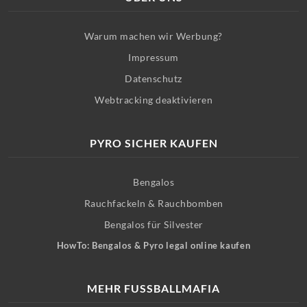
Warum machen wir Werbung?
Impressum
Datenschutz
Webtracking deaktivieren
PYRO SICHER KAUFEN
Bengalos
Rauchfackeln & Rauchbomben
Bengalos für Silvester
HowTo: Bengalos & Pyro legal online kaufen
MEHR FUSSBALLMAFIA