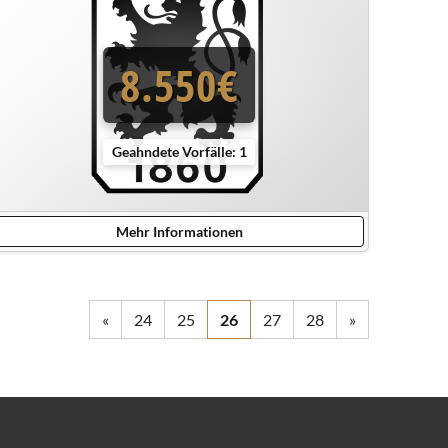
8.550€
Geahndete Vorfälle: 1
Mehr Informationen
«
24
25
26
27
28
»