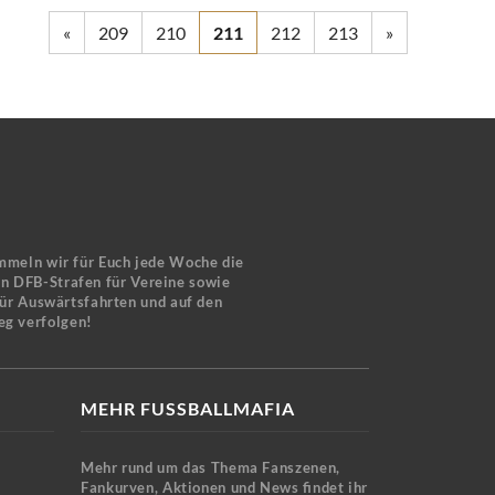
«
209
210
211
212
213
»
mmeln wir für Euch jede Woche die
en DFB-Strafen für Vereine sowie
für Auswärtsfahrten und auf den
eg verfolgen!
MEHR FUSSBALLMAFIA
Mehr rund um das Thema Fanszenen,
Fankurven, Aktionen und News findet ihr