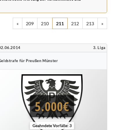
«
209
210
211
212
213
»
02.06.2014
3. Liga
Geldstrafe für Preußen Münster
5.000€
Geahndete Vorfälle: 3