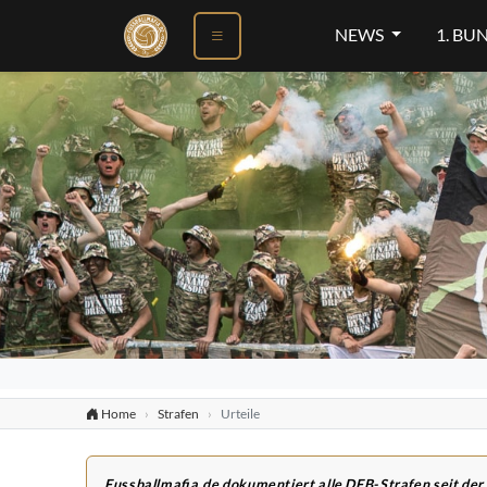
NEWS
1. BU
Home
Strafen
Urteile
Fussballmafia.de dokumentiert alle DFB-Strafen seit der