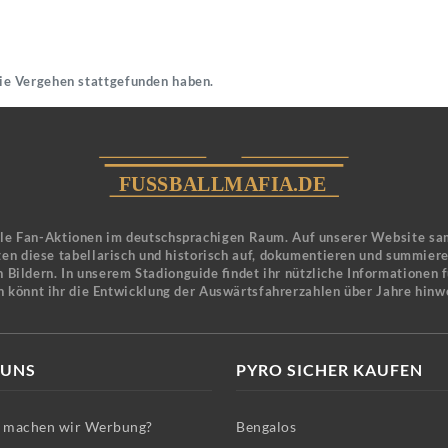
die Vergehen stattgefunden haben.
ele Fan-Aktionen im deutschsprachigen Raum. Auf unserer Website sa
en diese tabellarisch und historisch auf, dokumentieren und summier
 Bildern. In unserem Stadionguide findet ihr nützliche Informationen 
n könnt ihr die Entwicklung der Auswärtsfahrerzahlen über Jahre hinw
 UNS
PYRO SICHER KAUFEN
machen wir Werbung?
Bengalos