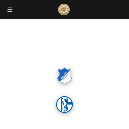
6. Spieltag 1. Bundesliga 2017 / 2018
Rhein-Neckar-Arena
2:0
(1:0)
TSG 1899 Hoffenheim
FC Schalke 04 e.V.