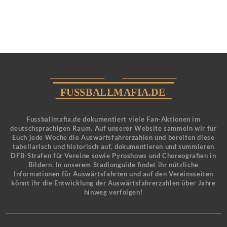
Fussballmafia.de dokumentiert viele Fan-Aktionen im
deutschsprachigen Raum. Auf unserer Website sammeln wir für
Euch jede Woche die Auswärtsfahrerzahlen und bereiten diese
tabellarisch und historisch auf, dokumentieren und summieren
DFB-Strafen für Vereine sowie Pyroshows und Choreografien in
Bildern. In unserem Stadionguide findet ihr nützliche
Informationen für Auswärtsfahrten und auf den Vereinsseiten
könnt ihr die Entwicklung der Auswärtsfahrerzahlen über Jahre
hinweg verfolgen!