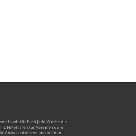
mmeln wir für Euch jede Woche die
en DFB-Strafen für Vereine sowie
für Auswärtsfahrten und auf den