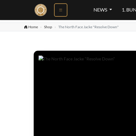
NEWS
1. BU
Home
Shop
The North Face Jacke "Resolve Down"