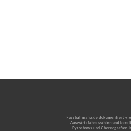
Fussballmafia.de dokumentiert vi
Auswärtsfahrerzahlen und bereit
Pyroshows und Choreografien in