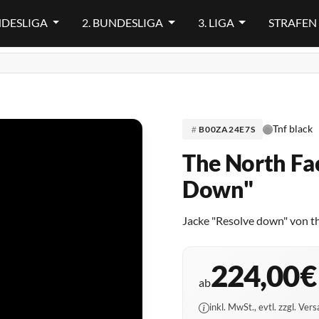
NDESLIGA
2. BUNDESLIGA
3. LIGA
STRAFEN
Tnf black
B00ZA24E7S
The North Fa
Down"
Jacke "Resolve down" von th
224,00€
ab
inkl. MwSt., evtl. zzgl. Ver