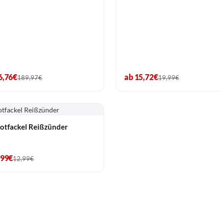
6,76€
ab 15,72€
189,97€
19,99€
otfackel Reißzünder
,99€
12,99€