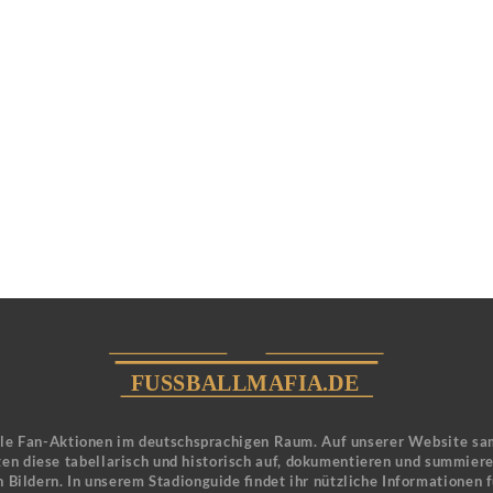
ele Fan-Aktionen im deutschsprachigen Raum. Auf unserer Website sa
en diese tabellarisch und historisch auf, dokumentieren und summier
 Bildern. In unserem Stadionguide findet ihr nützliche Informationen 