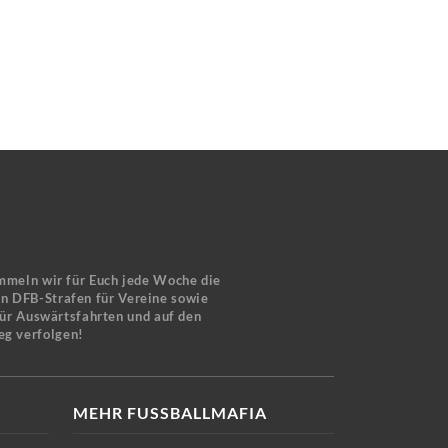
mmeln wir für Euch jede Woche die
en DFB-Strafen für Vereine sowie
für Auswärtsfahrten und auf den
eg verfolgen!
MEHR FUSSBALLMAFIA