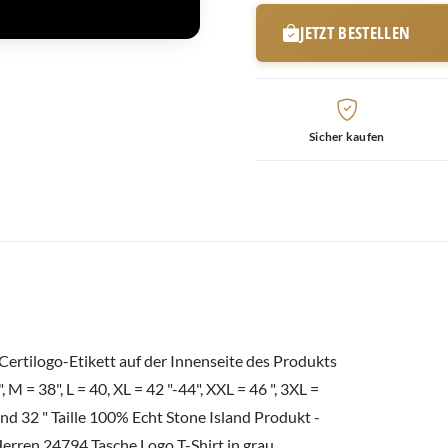
JETZT BESTELLEN
Sicher kaufen
Certilogo-Etikett auf der Innenseite des Produkts
M = 38", L = 40, XL = 42 "-44", XXL = 46 ", 3XL =
and 32 " Taille 100% Echt Stone Island Produkt -
Herren 24794 Tasche Logo T-Shirt in grau