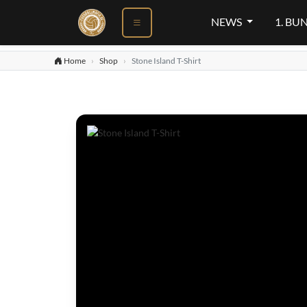
NEWS
1. BU
Home
Shop
Stone Island T-Shirt