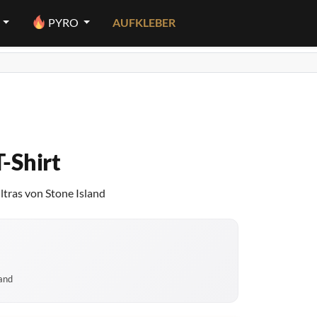
PYRO
AUFKLEBER
T-Shirt
ltras von Stone Island
sand