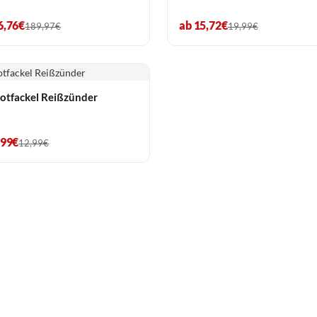
6,76€
ab 15,72€
189,97€
19,99€
otfackel Reißzünder
,99€
12,99€