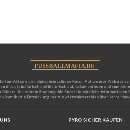
ele Fan-Aktionen im deutschsprachigen Raum. Auf unserer Website sa
en diese tabellarisch und historisch auf, dokumentieren und summier
 Bildern. In unserem Stadionguide findet ihr nützliche Informationen 
n könnt ihr die Entwicklung der Auswärtsfahrerzahlen über Jahre hinw
 UNS
PYRO SICHER KAUFEN