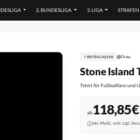
NDESLIGA
2. BUNDESLIGA
3. LIGA
STRAFEN
Grau
B07DGJQ568
Stone Island 
Tshirt für Fußballfans und U
118,85€
ab
inkl. MwSt., evtl. zzgl. Ver