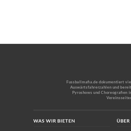
Fussballmafia.de dokumentiert vi
Auswärtsfahrerzahlen und bereit
Pyroshows und Choreografien in
Vereinsseite
WAS WIR BIETEN
ÜBER