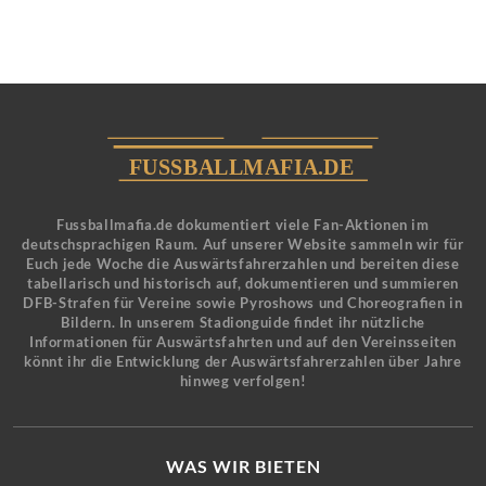
Fussballmafia.de dokumentiert viele Fan-Aktionen im
deutschsprachigen Raum. Auf unserer Website sammeln wir für
Euch jede Woche die Auswärtsfahrerzahlen und bereiten diese
tabellarisch und historisch auf, dokumentieren und summieren
DFB-Strafen für Vereine sowie Pyroshows und Choreografien in
Bildern. In unserem Stadionguide findet ihr nützliche
Informationen für Auswärtsfahrten und auf den Vereinsseiten
könnt ihr die Entwicklung der Auswärtsfahrerzahlen über Jahre
hinweg verfolgen!
WAS WIR BIETEN