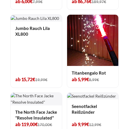
ab 6,00€
ab 86,76€
7,99€
189,97€
Jumbo Rauch Lila
XL800
Titanbengalo Rot
ab 15,72€
ab 5,99€
19,99€
8,99€
Seenotfackel
Reißzünder
The North Face Jacke
"Resolve Insulated"
ab 119,00€
ab 9,99€
170,00€
12,99€