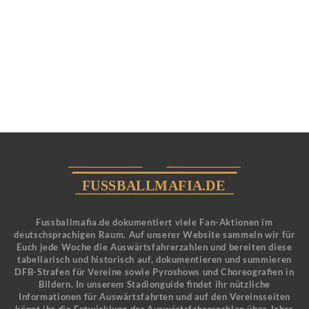
Fussballmafia.de dokumentiert viele Fan-Aktionen im
deutschsprachigen Raum. Auf unserer Website sammeln wir für
Euch jede Woche die Auswärtsfahrerzahlen und bereiten diese
tabellarisch und historisch auf, dokumentieren und summieren
DFB-Strafen für Vereine sowie Pyroshows und Choreografien in
Bildern. In unserem Stadionguide findet ihr nützliche
Informationen für Auswärtsfahrten und auf den Vereinsseiten