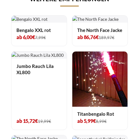
Bengalo XXL rot
The North Face Jacke
ab 6,00€
ab 86,76€
7,99€
189,97€
Jumbo Rauch Lila
XL800
Titanbengalo Rot
ab 15,72€
ab 5,99€
19,99€
8,99€