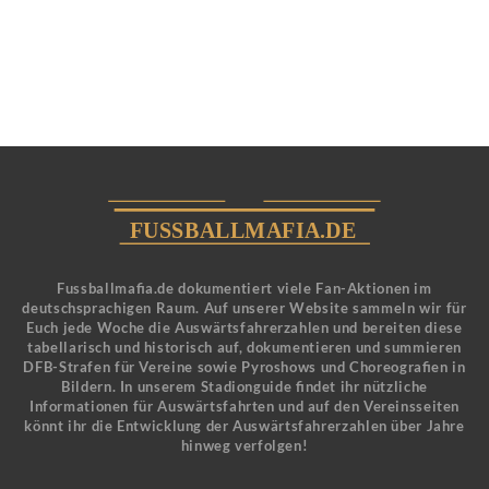
Fussballmafia.de dokumentiert viele Fan-Aktionen im
deutschsprachigen Raum. Auf unserer Website sammeln wir für
Euch jede Woche die Auswärtsfahrerzahlen und bereiten diese
tabellarisch und historisch auf, dokumentieren und summieren
DFB-Strafen für Vereine sowie Pyroshows und Choreografien in
Bildern. In unserem Stadionguide findet ihr nützliche
Informationen für Auswärtsfahrten und auf den Vereinsseiten
könnt ihr die Entwicklung der Auswärtsfahrerzahlen über Jahre
hinweg verfolgen!