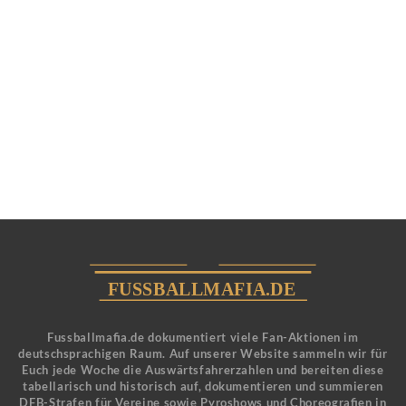
Fussballmafia.de dokumentiert viele Fan-Aktionen im
deutschsprachigen Raum. Auf unserer Website sammeln wir für
Euch jede Woche die Auswärtsfahrerzahlen und bereiten diese
tabellarisch und historisch auf, dokumentieren und summieren
DFB-Strafen für Vereine sowie Pyroshows und Choreografien in