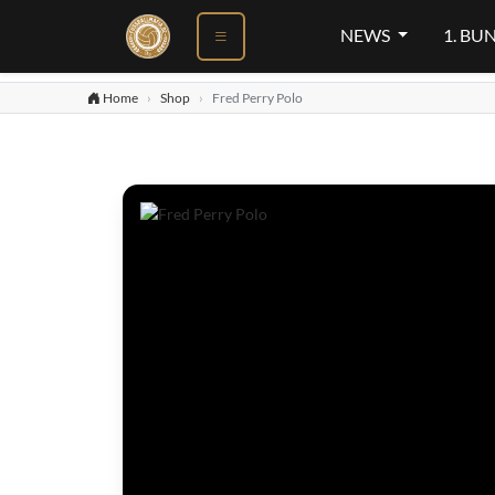
NEWS
1. BU
Home
Shop
Fred Perry Polo