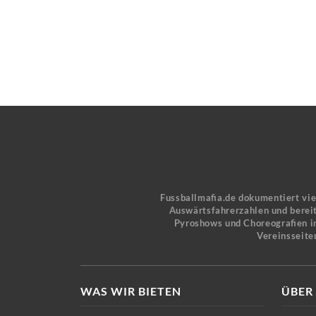
Fussballmafia.de dokumentiert vi
Auswärtsfahrerzahlen und bereit
Pyroshows und Choreografien in
Vereinsseite
WAS WIR BIETEN
ÜBER