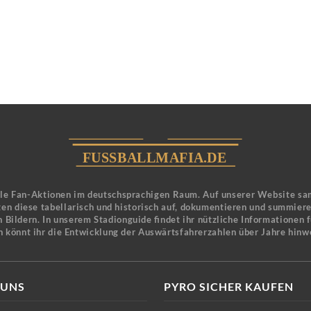
ele Fan-Aktionen im deutschsprachigen Raum. Auf unserer Website sa
en diese tabellarisch und historisch auf, dokumentieren und summier
 Bildern. In unserem Stadionguide findet ihr nützliche Informationen 
n könnt ihr die Entwicklung der Auswärtsfahrerzahlen über Jahre hinw
 UNS
PYRO SICHER KAUFEN