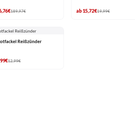
6,76€
ab 15,72€
189,97€
19,99€
otfackel Reißzünder
,99€
12,99€