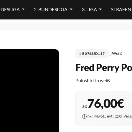
NDESLIGA
2. BUNDESLIGA
3. LIGA
STRAFEN
Weiß
B07SSJD117
Fred Perry Po
Poloshirt in weiß
76,00€
ab
inkl. MwSt., evtl. zzgl. Ver