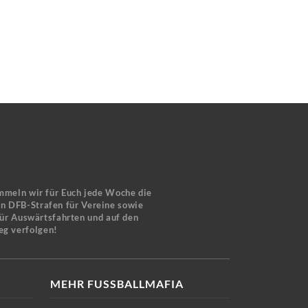
mmeln wir für Euch jede Woche die
en DFB-Strafen für Vereine sowie
für Auswärtsfahrten und auf den
eg verfolgen!
MEHR FUSSBALLMAFIA