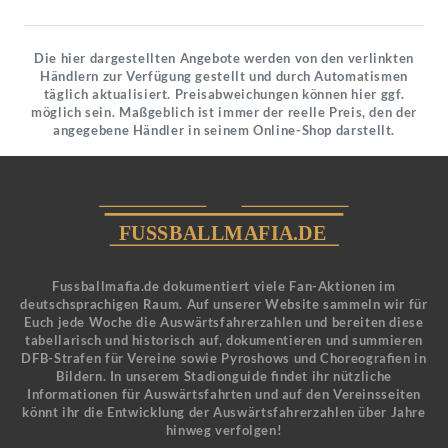
Die hier dargestellten Angebote werden von den verlinkten
Händlern zur Verfügung gestellt und durch Automatismen
täglich aktualisiert. Preisabweichungen können hier ggf.
möglich sein. Maßgeblich ist immer der reelle Preis, den der
angegebene Händler in seinem Online-Shop darstellt.
Fussballmafia.de dokumentiert viele Fan-Aktionen im
deutschsprachigen Raum. Auf unserer Website sammeln wir für
Euch jede Woche die Auswärtsfahrerzahlen und bereiten diese
tabellarisch und historisch auf, dokumentieren und summieren
DFB-Strafen für Vereine sowie Pyroshows und Choreografien in
Bildern. In unserem Stadionguide findet ihr nützliche
Informationen für Auswärtsfahrten und auf den Vereinsseiten
könnt ihr die Entwicklung der Auswärtsfahrerzahlen über Jahre
hinweg verfolgen!