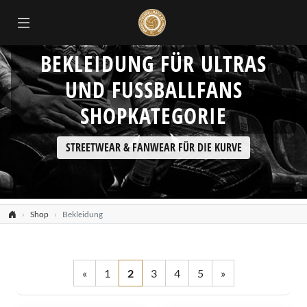
BEKLEIDUNG FÜR ULTRAS
UND FUSSBALLFANS
SHOPKATEGORIE
STREETWEAR & FANWEAR FÜR DIE KURVE
Shop
Bekleidung
«
1
2
3
4
5
»