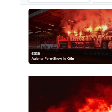
Filtert die Pyroshows nach dem ausgewählten Verein. S
Filtert die P
Bild:
schwarze-elite.com
Aalener Pyro-Show in Köln