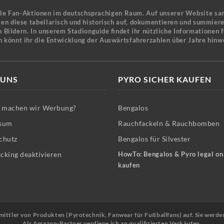
ele Fan-Aktionen im deutschsprachigen Raum. Auf unserer Website sa
en diese tabellarisch und historisch auf, dokumentieren und summier
 Bildern. In unserem Stadionguide findet ihr nützliche Informationen 
n könnt ihr die Entwicklung der Auswärtsfahrerzahlen über Jahre hinw
 UNS
PYRO SICHER KAUFEN
machen wir Werbung?
Bengalos
sum
Rauchfackeln & Rauchbomben
chutz
Bengalos für Silvester
cking deaktivieren
HowTo: Bengalos & Pyro legal on
kaufen
Vermittler von Produkten (Pyrotechnik, Fanwear für Fußballfans) auf. Sie werde
Als Amazon-Partner verdiene ich an qualifizierten Verkäufen.