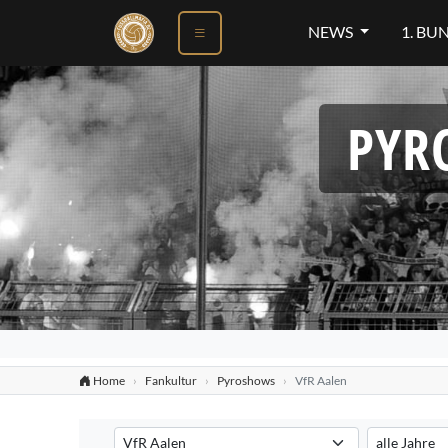
NEWS
1. BU
PYR
Home
Fankultur
Pyroshows
VfR Aalen
Verein auswählen
Saison auswä