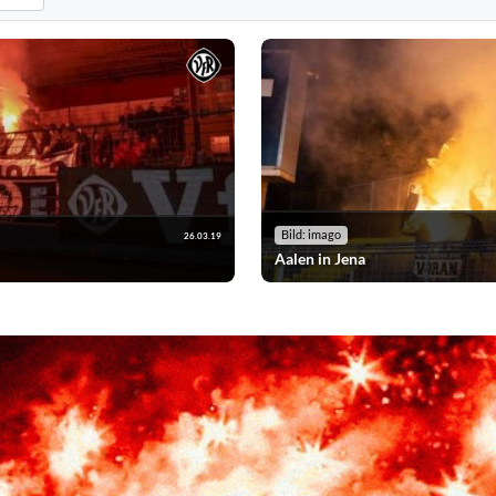
tandard: alle Vereine anzeigen.
yroshows nach der ausgewählten Saison. Standard: alle Saisons anzeigen.
Bild: imago
26.03.19
Aalen in Jena