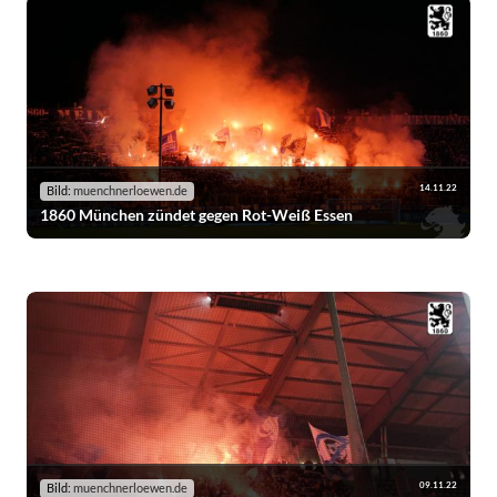
14.11.22
Bild:
muenchnerloewen.de
1860 München zündet gegen Rot-Weiß Essen
09.11.22
Bild:
muenchnerloewen.de