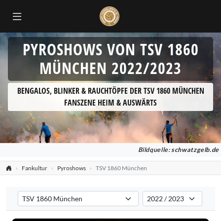
PYROSHOWS VON TSV 1860
MÜNCHEN 2022/2023
BENGALOS, BLINKER & RAUCHTÖPFE DER TSV 1860 MÜNCHEN
FANSZENE HEIM & AUSWÄRTS
Bildquelle:
schwatzgelb.de
Fankultur
Pyroshows
TSV 1860 München
Verein auswählen
Saison auswählen
Filtert die Pyroshows nach dem ausgewählten Verein. Standard: all
Filtert die Pyroshows nac