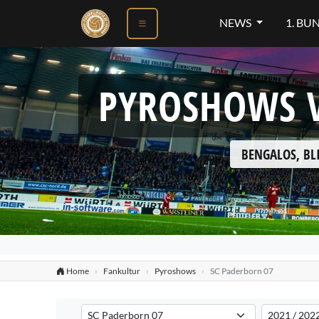
NEWS
1. BU
PYROSHOWS V
BENGALOS, BL
Home
Fankultur
Pyroshows
SC Paderborn 07
Verein auswählen
Saison auswä