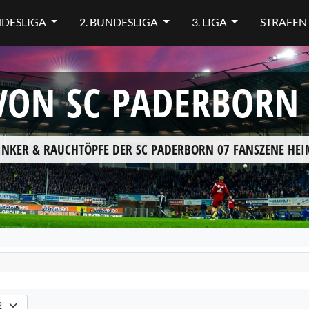
NDESLIGA
2. BUNDESLIGA
3. LIGA
STRAFEN
ON SC PADERBORN 
INKER & RAUCHTÖPFE DER SC PADERBORN 07 FANSZENE HE
hlen