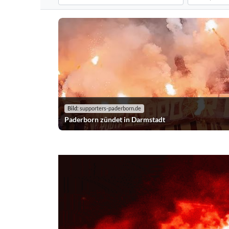
Filtert die Pyroshows nach dem ausgewählten Verein. S
Filtert die P
Bild:
supporters-paderborn.de
Paderborn zündet in Darmstadt