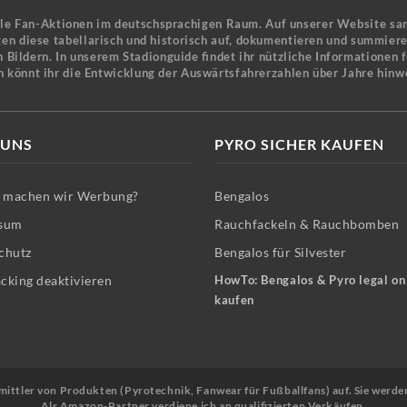
ele Fan-Aktionen im deutschsprachigen Raum. Auf unserer Website sa
en diese tabellarisch und historisch auf, dokumentieren und summier
 Bildern. In unserem Stadionguide findet ihr nützliche Informationen 
n könnt ihr die Entwicklung der Auswärtsfahrerzahlen über Jahre hinw
 UNS
PYRO SICHER KAUFEN
machen wir Werbung?
Bengalos
sum
Rauchfackeln & Rauchbomben
chutz
Bengalos für Silvester
cking deaktivieren
HowTo: Bengalos & Pyro legal on
kaufen
Vermittler von Produkten (Pyrotechnik, Fanwear für Fußballfans) auf. Sie werde
Als Amazon-Partner verdiene ich an qualifizierten Verkäufen.