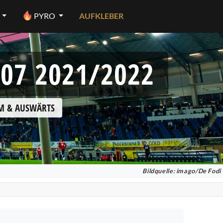
PYRO
AUFKLEBER
07 2021/2022
IM & AUSWÄRTS
Bildquelle: imago/De Fodi