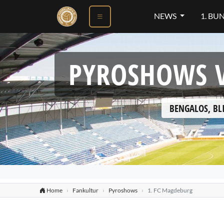
NEWS
1. BU
PYROSHOWS V
BENGALOS, BL
Home
Fankultur
Pyroshows
1. FC Magdeburg