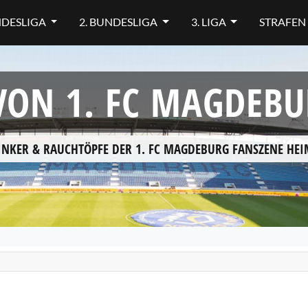
NDESLIGA
2. BUNDESLIGA
3. LIGA
STRAFEN
ON 1. FC MAGDEBU
INKER & RAUCHTÖPFE DER 1. FC MAGDEBURG FANSZENE HE