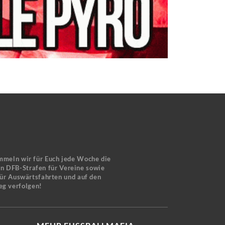
mmeln wir für Euch jede Woche die
en DFB-Strafen für Vereine sowie
für Auswärtsfahrten und auf den
eg verfolgen!