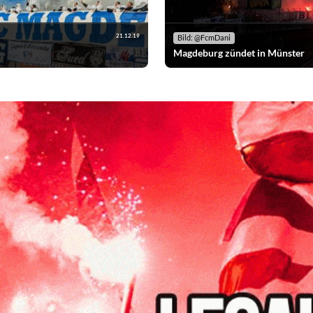
21.12.19
Bild: @FcmDani
Magdeburg zündet in Münster