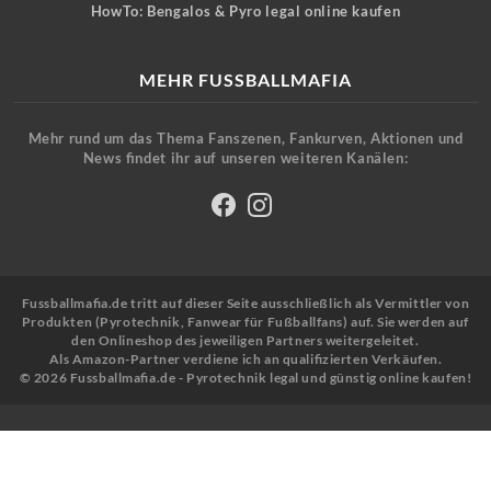
HowTo: Bengalos & Pyro legal online kaufen
MEHR FUSSBALLMAFIA
Mehr rund um das Thema Fanszenen, Fankurven, Aktionen und
News findet ihr auf unseren weiteren Kanälen:
Fussballmafia.de tritt auf dieser Seite ausschließlich als Vermittler von
Produkten (Pyrotechnik, Fanwear für Fußballfans) auf. Sie werden auf
den Onlineshop des jeweiligen Partners weitergeleitet.
Als Amazon-Partner verdiene ich an qualifizierten Verkäufen.
© 2026 Fussballmafia.de - Pyrotechnik legal und günstig online kaufen!