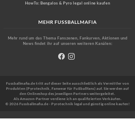
HowTo: Bengalos & Pyro legal online kaufen
MEHR FUSSBALLMAFIA
Mehr rund um das Thema Fanszenen, Fankurven, Aktionen und
News findet ihr auf unseren weiteren Kanälen:
Fussballmafia.de tritt auf dieser Seite ausschließlich als Vermittler von
Produkten (Pyrotechnik, Fanwear für Fußballfans) auf. Sie werden auf
den Onlineshop des jeweiligen Partners weitergeleitet.
Als Amazon-Partner verdiene ich an qualifizierten Verkäufen.
© 2026 Fussballmafia.de - Pyrotechnik legal und günstig online kaufen!