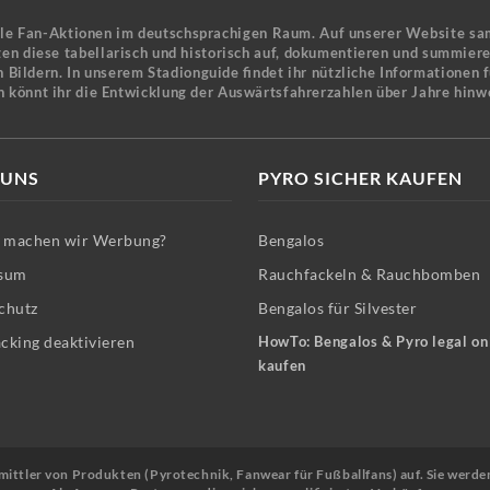
ele Fan-Aktionen im deutschsprachigen Raum. Auf unserer Website sa
en diese tabellarisch und historisch auf, dokumentieren und summier
 Bildern. In unserem Stadionguide findet ihr nützliche Informationen 
n könnt ihr die Entwicklung der Auswärtsfahrerzahlen über Jahre hinw
 UNS
PYRO SICHER KAUFEN
machen wir Werbung?
Bengalos
sum
Rauchfackeln & Rauchbomben
chutz
Bengalos für Silvester
cking deaktivieren
HowTo: Bengalos & Pyro legal on
kaufen
Vermittler von Produkten (Pyrotechnik, Fanwear für Fußballfans) auf. Sie werde