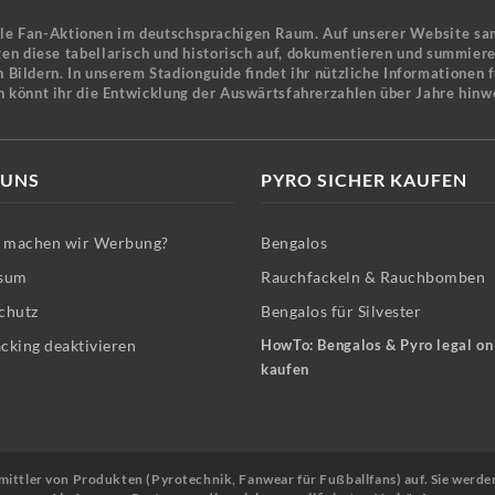
ele Fan-Aktionen im deutschsprachigen Raum. Auf unserer Website sa
en diese tabellarisch und historisch auf, dokumentieren und summier
 Bildern. In unserem Stadionguide findet ihr nützliche Informationen 
n könnt ihr die Entwicklung der Auswärtsfahrerzahlen über Jahre hinw
 UNS
PYRO SICHER KAUFEN
machen wir Werbung?
Bengalos
sum
Rauchfackeln & Rauchbomben
chutz
Bengalos für Silvester
cking deaktivieren
HowTo: Bengalos & Pyro legal on
kaufen
Vermittler von Produkten (Pyrotechnik, Fanwear für Fußballfans) auf. Sie werde