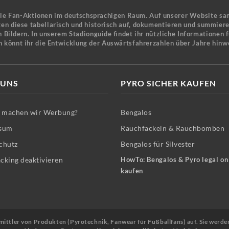
ele Fan-Aktionen im deutschsprachigen Raum. Auf unserer Website sa
en diese tabellarisch und historisch auf, dokumentieren und summier
 Bildern. In unserem Stadionguide findet ihr nützliche Informationen 
n könnt ihr die Entwicklung der Auswärtsfahrerzahlen über Jahre hinw
 UNS
PYRO SICHER KAUFEN
machen wir Werbung?
Bengalos
sum
Rauchfackeln & Rauchbomben
chutz
Bengalos für Silvester
cking deaktivieren
HowTo: Bengalos & Pyro legal on
kaufen
Vermittler von Produkten (Pyrotechnik, Fanwear für Fußballfans) auf. Sie werde