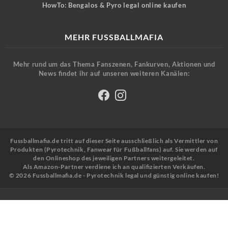
HowTo: Bengalos & Pyro legal online kaufen
MEHR FUSSBALLMAFIA
Mehr rund um das Thema Fanszenen, Fankurven, Aktionen und
News findet ihr auf unseren weiteren Kanälen:
Fussballmafia.de tritt auf dieser Seite ausschließlich als Vermittler von
Produkten (Pyrotechnik, Fanwear für Fußballfans) auf. Sie werden auf
den Onlineshop des jeweiligen Partners weitergeleitet.
Als Amazon-Partner verdiene ich an qualifizierten Verkäufen.
© 2026 Fussballmafia.de - Pyrotechnik legal und günstig online kaufen!