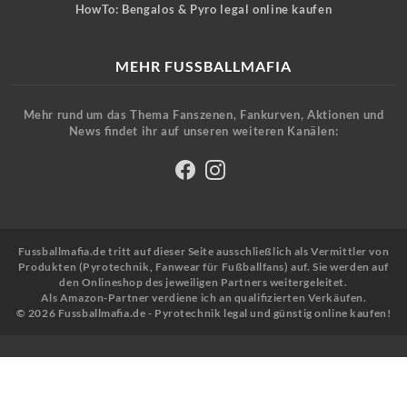
HowTo: Bengalos & Pyro legal online kaufen
MEHR FUSSBALLMAFIA
Mehr rund um das Thema Fanszenen, Fankurven, Aktionen und
News findet ihr auf unseren weiteren Kanälen:
Fussballmafia.de tritt auf dieser Seite ausschließlich als Vermittler von
Produkten (Pyrotechnik, Fanwear für Fußballfans) auf. Sie werden auf
den Onlineshop des jeweiligen Partners weitergeleitet.
Als Amazon-Partner verdiene ich an qualifizierten Verkäufen.
© 2026 Fussballmafia.de - Pyrotechnik legal und günstig online kaufen!